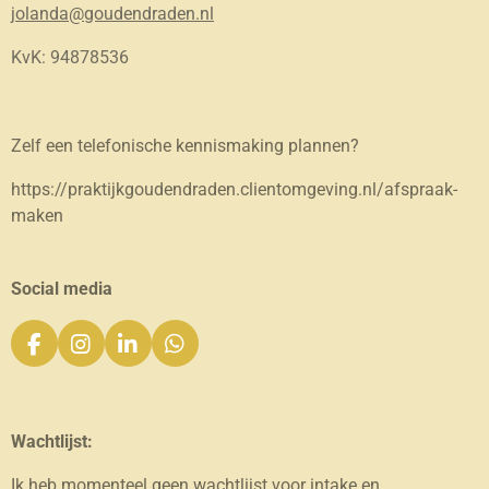
jolanda@goudendraden.nl
KvK: 94878536
Zelf een telefonische kennismaking plannen?
https://praktijkgoudendraden.clientomgeving.nl/afspraak-
maken
Social media
F
I
L
W
a
n
i
h
c
s
n
a
e
t
k
t
b
a
e
s
Wachtlijst:
o
g
d
A
o
r
I
p
Ik heb momenteel geen wachtlijst voor intake en